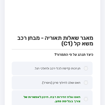
מבחן טרקטור (1)
מבחן רכב משא קל (C1)
מבחן רכב משא כבד (C)
מבחן רכב ציבורי (D)
מבחן אופניים חשמליים (A3)
מאגר שאלות תאוריה - מבחן רכב
משא קל (C1)
קורס תאוריה
ספר תאוריה
כיצד תנהג על פי התמרור?
אודות
תן זכות קדימה לכלי רכב ולהולכי רגל.
צור קשר
האט ושלב להילוך סרק (ניוטרל).
האט וגלה זהירות רבה. היכון לאפשרות של
צורך בבלימת פתע.