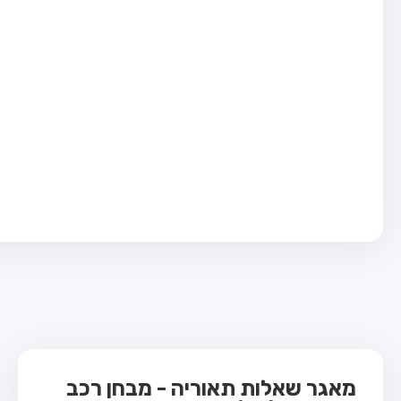
בחן טרקטור (1)
בחן רכב משא קל (C1)
בחן רכב משא כבד (C)
בחן רכב ציבורי (D)
בחן אופניים חשמליים (A3)
ס תאוריה
 תאוריה
ות
 קשר
מאגר שאלות תאוריה - מבחן רכב