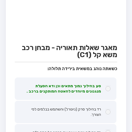
מבחן טרקטור (1)
מבחן רכב משא קל (C1)
מבחן רכב משא כבד (C)
מבחן רכב ציבורי (D)
מבחן אופניים חשמליים (A3)
מאגר שאלות תאוריה - מבחן רכב
משא קל (C1)
קורס תאוריה
ספר תאוריה
כשאתה נוהג במשאית בירידה תלולה:
אודות
סע בהילוך נמוך מתאים וכן ודא הפעלת
צור קשר
מנגנונים מיוחדים להאטה המותקנים ברכב .
רד בהילוך סרק (ניוטרל) והשתמש בבלמים לפי
הצורך.