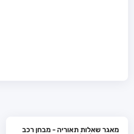
בחן טרקטור (1)
בחן רכב משא קל (C1)
בחן רכב משא כבד (C)
בחן רכב ציבורי (D)
בחן אופניים חשמליים (A3)
ס תאוריה
 תאוריה
ות
 קשר
מאגר שאלות תאוריה - מבחן רכב