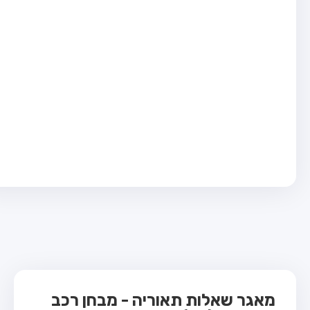
בחן טרקטור (1)
בחן רכב משא קל (C1)
בחן רכב משא כבד (C)
בחן רכב ציבורי (D)
בחן אופניים חשמליים (A3)
ס תאוריה
 תאוריה
ות
 קשר
מאגר שאלות תאוריה - מבחן רכב