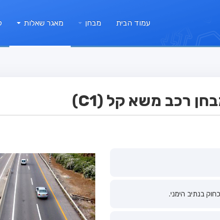
עמוד הבית
מבחן
מאגר שאלות
ק
ן רכב משא קל (C1)
וק בנתיב הימני.