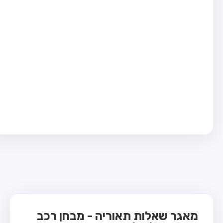
בחן טרקטור (1)
בחן רכב משא קל (C1)
בחן רכב משא כבד (C)
בחן רכב ציבורי (D)
בחן אופניים חשמליים (A3)
ס תאוריה
 תאוריה
ות
 קשר
מאגר שאלות תאוריה - מבחן רכב