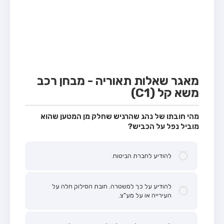
מבחן טרקטור (1)
מבחן רכב משא קל (C1)
מבחן רכב משא כבד (C)
מבחן רכב ציבורי (D)
מבחן אופניים חשמליים (A3)
מאגר שאלות תאוריה - מבחן רכב
משא קל (C1)
קורס תאוריה
ספר תאוריה
מהי חובתו של נהג שהרגיש שחלק מן המטען שהוא
מוביל נפל על הכביש?
אודות
צור קשר
להודיע לחברת הביטוח.
להודיע על כך למשטרה. חובת הסילוק חלה על
העירייה או על מע"צ.