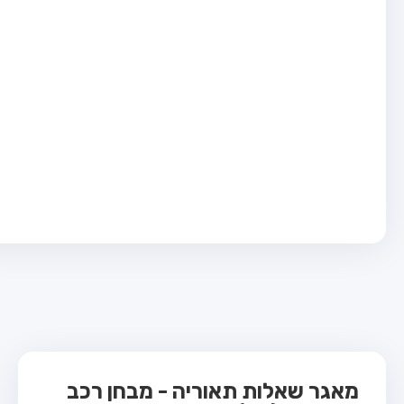
בחן טרקטור (1)
בחן רכב משא קל (C1)
בחן רכב משא כבד (C)
בחן רכב ציבורי (D)
בחן אופניים חשמליים (A3)
ס תאוריה
 תאוריה
ות
 קשר
מאגר שאלות תאוריה - מבחן רכב