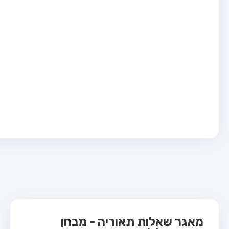
בחן טרקטור (1)
בחן רכב משא קל (C1)
בחן רכב משא כבד (C)
בחן רכב ציבורי (D)
בחן אופניים חשמליים (A3)
ס תאוריה
 תאוריה
ות
 קשר
מאגר שאלות תאוריה - מבחן