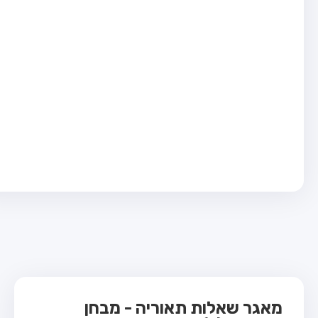
בחן טרקטור (1)
בחן רכב משא קל (C1)
בחן רכב משא כבד (C)
בחן רכב ציבורי (D)
בחן אופניים חשמליים (A3)
ס תאוריה
 תאוריה
ות
 קשר
מאגר שאלות תאוריה - מבחן