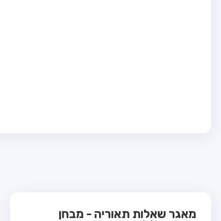
בחן טרקטור (1)
בחן רכב משא קל (C1)
בחן רכב משא כבד (C)
בחן רכב ציבורי (D)
בחן אופניים חשמליים (A3)
ס תאוריה
 תאוריה
ות
 קשר
מאגר שאלות תאוריה - מבחן