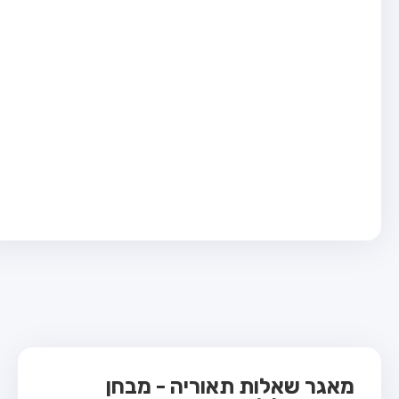
בחן טרקטור (1)
בחן רכב משא קל (C1)
בחן רכב משא כבד (C)
בחן רכב ציבורי (D)
בחן אופניים חשמליים (A3)
ס תאוריה
 תאוריה
ות
 קשר
מאגר שאלות תאוריה - מבחן