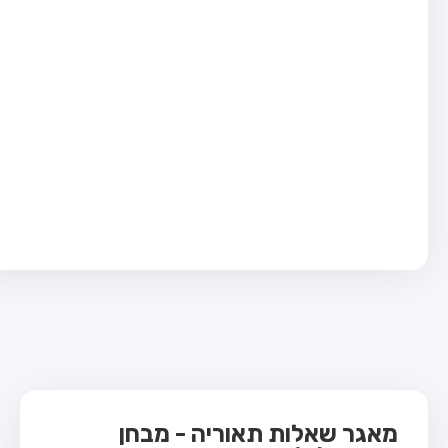
בחן טרקטור (1)
בחן רכב משא קל (C1)
בחן רכב משא כבד (C)
בחן רכב ציבורי (D)
בחן אופניים חשמליים (A3)
ס תאוריה
 תאוריה
ות
 קשר
מאגר שאלות תאוריה - מבחן