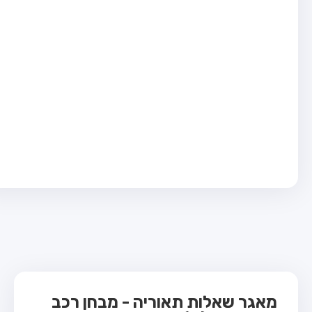
בחן טרקטור (1)
בחן רכב משא קל (C1)
בחן רכב משא כבד (C)
בחן רכב ציבורי (D)
בחן אופניים חשמליים (A3)
ס תאוריה
 תאוריה
ות
 קשר
מאגר שאלות תאוריה - מבחן רכב