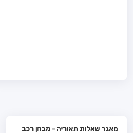
בחן טרקטור (1)
בחן רכב משא קל (C1)
בחן רכב משא כבד (C)
בחן רכב ציבורי (D)
בחן אופניים חשמליים (A3)
ס תאוריה
 תאוריה
ות
 קשר
מאגר שאלות תאוריה - מבחן רכב