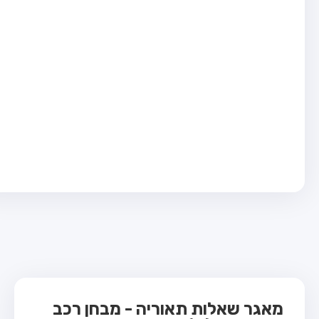
בחן טרקטור (1)
בחן רכב משא קל (C1)
בחן רכב משא כבד (C)
בחן רכב ציבורי (D)
בחן אופניים חשמליים (A3)
ס תאוריה
 תאוריה
ות
 קשר
מאגר שאלות תאוריה - מבחן רכב