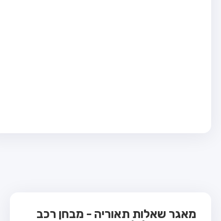
בחן טרקטור (1)
בחן רכב משא קל (C1)
בחן רכב משא כבד (C)
בחן רכב ציבורי (D)
בחן אופניים חשמליים (A3)
ס תאוריה
 תאוריה
ות
 קשר
מאגר שאלות תאוריה - מבחן רכב